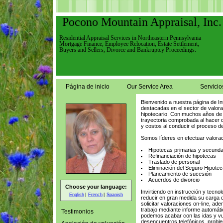
Pocono Mountain Appraisal, Inc.
Residential Appraisal Services in Northeastern Pennsylvania
Mortgage Finance, Employee Relocation, Estate Settlement,
Buyers and Sellers, Divorce and Bankruptcy Proceedings.
Página de inicio
Our Service Area
Servicio
Bienvenido a nuestra página de I
destacadas en el sector de valora
hipotecario. Con muchos años de 
trayectoria comprobada al hacer q
y costos al conducir el proceso d
Somos líderes en efectuar valora
Hipotecas primarias y secunda
Refinanciación de hipotecas
Traslado de personal
Eliminación del Seguro Hipotec
Planeamiento de sucesión
Acuerdos de divorcio
Choose your language:
Invirtiendo en instrucción y tecn
English
French
Spanish
reducir en gran medida su carga de
solicitar valoraciones on-line, a
trabajo mediante informe automátic
Testimonios
podemos acabar con las idas y vu
desencuentros telefónicos, proble