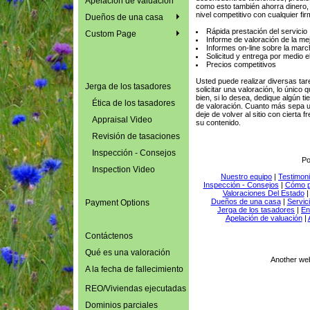
Apelación de valuación
como esto también ahorra dinero
nivel competitivo con cualquier fir
Dueños de una casa
Rápida prestación del servicio
Custom Page
Informe de valoración de la mej
Informes on-line sobre la march
Solicitud y entrega por medio e
Precios competitivos
Usted puede realizar diversas tare
Jerga de los tasadores
solicitar una valoración, lo único
bien, si lo desea, dedique algún 
Ética de los tasadores
de valoración. Cuanto más sepa u
deje de volver al sitio con ciert
Appraisal Video
su contenido.
Revisión de tasaciones
Inspección - Consejos
Po
Inspection Video
Nuestro equipo
|
Testimon
Inspección - Consejos
|
Cómo p
Valoraciones Del Estado
Dueños de una casa
|
Servic
Payment Options
Jerga de los tasadores
|
En
Apelación de valuación
|
Contáctenos
Qué es una valoración
Another we
A la fecha de fallecimiento
REO/Viviendas ejecutadas
Dominios parciales